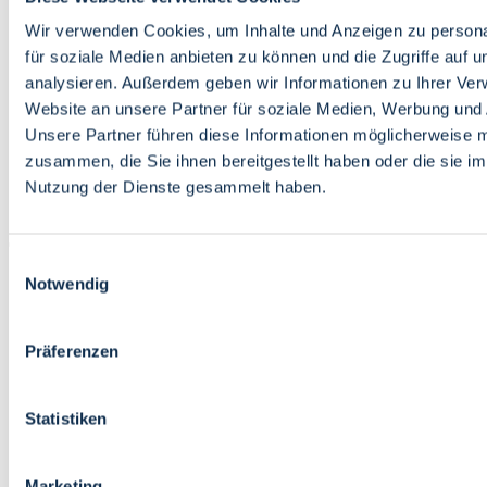
Bildung
Wirtschaft
Wir verwenden Cookies, um Inhalte und Anzeigen zu persona
Wissenschaft
für soziale Medien anbieten zu können und die Zugriffe auf 
Marktplatz
analysieren. Außerdem geben wir Informationen zu Ihrer Ve
Website an unsere Partner für soziale Medien, Werbung und 
Bremen barrierefrei
Login
Unsere Partner führen diese Informationen möglicherweise m
Leichte Sprache
zusammen, die Sie ihnen bereitgestellt haben oder die sie i
Zur Deutschen Gebärdensprache
Nutzung der Dienste gesammelt haben.
English
Einwilligungsauswahl
Notwendig
Präferenzen
Bremen barrierefrei
Login
Statistiken
Leichte Sprache
Zur Deutschen Gebärdensprache
English
Marketing