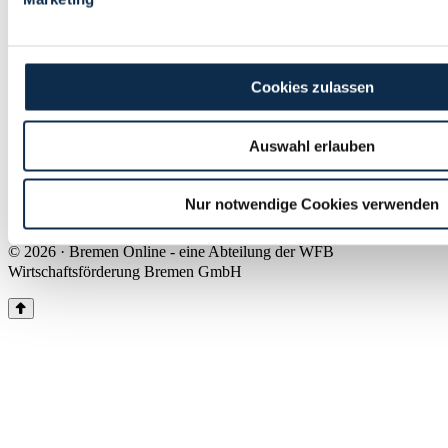
Land Bremen
Instagram
Pinterest
Facebook
Tiktok
Youtube
Impressum & Kontakt
Cookies zulassen
Barrierefreiheit
Produkte & Mediadaten
Presse
Auswahl erlauben
Über uns
Inhaltsübersicht
Nutzungsbedingungen
Nur notwendige Cookies verwenden
Datenschutz
© 2026 · Bremen Online - eine Abteilung der WFB
Wirtschaftsförderung Bremen GmbH