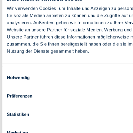
Bildung
Wirtschaft
Wir verwenden Cookies, um Inhalte und Anzeigen zu persona
Wissenschaft
für soziale Medien anbieten zu können und die Zugriffe auf 
Marktplatz
analysieren. Außerdem geben wir Informationen zu Ihrer Ve
Website an unsere Partner für soziale Medien, Werbung und 
Bremen barrierefrei
Login
Unsere Partner führen diese Informationen möglicherweise m
Leichte Sprache
zusammen, die Sie ihnen bereitgestellt haben oder die sie i
Zur Deutschen Gebärdensprache
Nutzung der Dienste gesammelt haben.
English
Einwilligungsauswahl
Notwendig
Präferenzen
Bremen barrierefrei
Login
Statistiken
Leichte Sprache
Zur Deutschen Gebärdensprache
English
Marketing