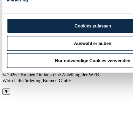
Land Bremen
Instagram
Pinterest
Facebook
Tiktok
Youtube
Impressum & Kontakt
Cookies zulassen
Barrierefreiheit
Produkte & Mediadaten
Presse
Auswahl erlauben
Über uns
Inhaltsübersicht
Nutzungsbedingungen
Nur notwendige Cookies verwenden
Datenschutz
© 2026 · Bremen Online - eine Abteilung der WFB
Wirtschaftsförderung Bremen GmbH