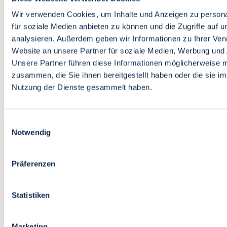
Bildung
Wirtschaft
Wir verwenden Cookies, um Inhalte und Anzeigen zu persona
Wissenschaft
für soziale Medien anbieten zu können und die Zugriffe auf 
Marktplatz
analysieren. Außerdem geben wir Informationen zu Ihrer Ve
Website an unsere Partner für soziale Medien, Werbung und 
Bremen barrierefrei
Login
Unsere Partner führen diese Informationen möglicherweise m
Leichte Sprache
zusammen, die Sie ihnen bereitgestellt haben oder die sie i
Zur Deutschen Gebärdensprache
Nutzung der Dienste gesammelt haben.
English
Einwilligungsauswahl
Notwendig
Präferenzen
Bremen barrierefrei
Login
Statistiken
Leichte Sprache
Zur Deutschen Gebärdensprache
English
Marketing