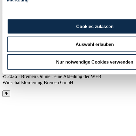
Land Bremen
Instagram
Pinterest
Facebook
Tiktok
Youtube
Impressum & Kontakt
Cookies zulassen
Barrierefreiheit
Produkte & Mediadaten
Presse
Auswahl erlauben
Über uns
Inhaltsübersicht
Nutzungsbedingungen
Nur notwendige Cookies verwenden
Datenschutz
© 2026 · Bremen Online - eine Abteilung der WFB
Wirtschaftsförderung Bremen GmbH