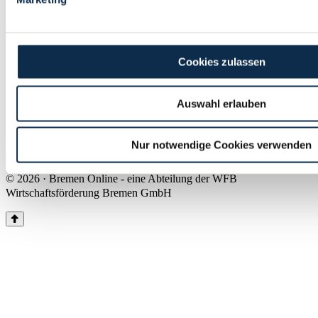
Land Bremen
Instagram
Pinterest
Facebook
Tiktok
Youtube
Impressum & Kontakt
Cookies zulassen
Barrierefreiheit
Produkte & Mediadaten
Presse
Auswahl erlauben
Über uns
Inhaltsübersicht
Nutzungsbedingungen
Nur notwendige Cookies verwenden
Datenschutz
© 2026 · Bremen Online - eine Abteilung der WFB
Wirtschaftsförderung Bremen GmbH