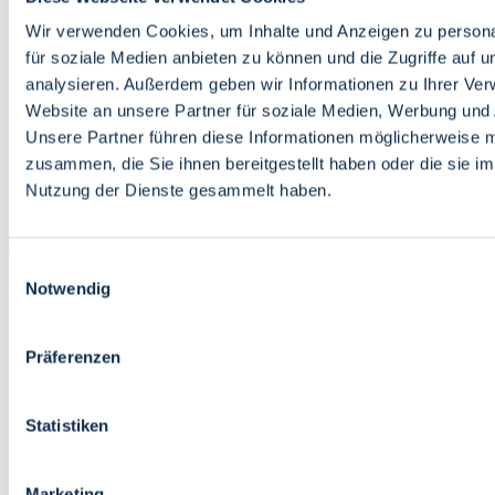
Bildung
Wirtschaft
Wir verwenden Cookies, um Inhalte und Anzeigen zu persona
Wissenschaft
für soziale Medien anbieten zu können und die Zugriffe auf 
Marktplatz
analysieren. Außerdem geben wir Informationen zu Ihrer Ve
Website an unsere Partner für soziale Medien, Werbung und 
Bremen barrierefrei
Login
Unsere Partner führen diese Informationen möglicherweise m
Leichte Sprache
zusammen, die Sie ihnen bereitgestellt haben oder die sie i
Zur Deutschen Gebärdensprache
Nutzung der Dienste gesammelt haben.
English
Einwilligungsauswahl
Notwendig
Präferenzen
Bremen barrierefrei
Login
Statistiken
Leichte Sprache
Zur Deutschen Gebärdensprache
English
Marketing