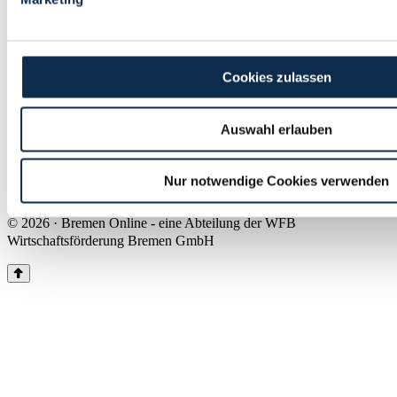
Land Bremen
Instagram
Pinterest
Facebook
Tiktok
Youtube
Impressum & Kontakt
Cookies zulassen
Barrierefreiheit
Produkte & Mediadaten
Presse
Auswahl erlauben
Über uns
Inhaltsübersicht
Nutzungsbedingungen
Nur notwendige Cookies verwenden
Datenschutz
© 2026 · Bremen Online - eine Abteilung der WFB
Wirtschaftsförderung Bremen GmbH