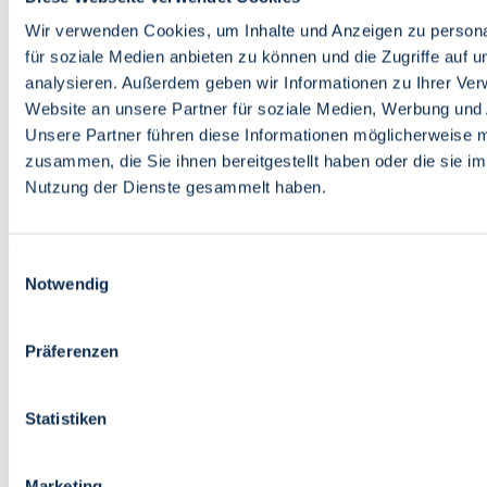
Bildung
Wirtschaft
Wir verwenden Cookies, um Inhalte und Anzeigen zu persona
Wissenschaft
für soziale Medien anbieten zu können und die Zugriffe auf 
Marktplatz
analysieren. Außerdem geben wir Informationen zu Ihrer Ve
Website an unsere Partner für soziale Medien, Werbung und 
Bremen barrierefrei
Login
Unsere Partner führen diese Informationen möglicherweise m
Leichte Sprache
zusammen, die Sie ihnen bereitgestellt haben oder die sie i
Zur Deutschen Gebärdensprache
Nutzung der Dienste gesammelt haben.
English
Einwilligungsauswahl
Notwendig
Präferenzen
Bremen barrierefrei
Login
Statistiken
Leichte Sprache
Zur Deutschen Gebärdensprache
English
Marketing