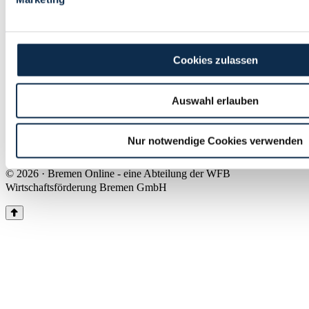
Land Bremen
Instagram
Pinterest
Facebook
Tiktok
Youtube
Impressum & Kontakt
Cookies zulassen
Barrierefreiheit
Produkte & Mediadaten
Presse
Auswahl erlauben
Über uns
Inhaltsübersicht
Nutzungsbedingungen
Nur notwendige Cookies verwenden
Datenschutz
© 2026 · Bremen Online - eine Abteilung der WFB
Wirtschaftsförderung Bremen GmbH