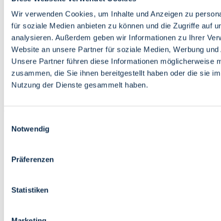
Bildung
Wirtschaft
Wir verwenden Cookies, um Inhalte und Anzeigen zu persona
Wissenschaft
für soziale Medien anbieten zu können und die Zugriffe auf 
Marktplatz
analysieren. Außerdem geben wir Informationen zu Ihrer Ve
Website an unsere Partner für soziale Medien, Werbung und 
Bremen barrierefrei
Login
Unsere Partner führen diese Informationen möglicherweise m
Leichte Sprache
zusammen, die Sie ihnen bereitgestellt haben oder die sie i
Zur Deutschen Gebärdensprache
Nutzung der Dienste gesammelt haben.
English
Einwilligungsauswahl
Notwendig
Präferenzen
Bremen barrierefrei
Login
Statistiken
Leichte Sprache
Zur Deutschen Gebärdensprache
English
Marketing