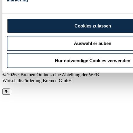
Land Bremen
Instagram
Pinterest
Facebook
Tiktok
Youtube
Impressum & Kontakt
Cookies zulassen
Barrierefreiheit
Produkte & Mediadaten
Presse
Auswahl erlauben
Über uns
Inhaltsübersicht
Nutzungsbedingungen
Nur notwendige Cookies verwenden
Datenschutz
© 2026 · Bremen Online - eine Abteilung der WFB
Wirtschaftsförderung Bremen GmbH