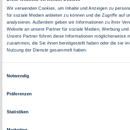
Bildung
Wirtschaft
Wir verwenden Cookies, um Inhalte und Anzeigen zu persona
Wissenschaft
für soziale Medien anbieten zu können und die Zugriffe auf 
Marktplatz
analysieren. Außerdem geben wir Informationen zu Ihrer Ve
Website an unsere Partner für soziale Medien, Werbung und 
Bremen barrierefrei
Login
Unsere Partner führen diese Informationen möglicherweise m
Leichte Sprache
zusammen, die Sie ihnen bereitgestellt haben oder die sie i
Zur Deutschen Gebärdensprache
Nutzung der Dienste gesammelt haben.
English
Einwilligungsauswahl
Notwendig
Präferenzen
Bremen barrierefrei
Login
Statistiken
Leichte Sprache
Zur Deutschen Gebärdensprache
English
Marketing