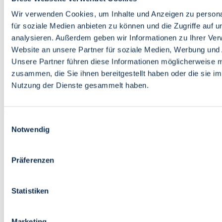
Bildung
Wirtschaft
Wir verwenden Cookies, um Inhalte und Anzeigen zu persona
Wissenschaft
für soziale Medien anbieten zu können und die Zugriffe auf 
Marktplatz
analysieren. Außerdem geben wir Informationen zu Ihrer Ve
Website an unsere Partner für soziale Medien, Werbung und 
Bremen barrierefrei
Login
Unsere Partner führen diese Informationen möglicherweise m
Leichte Sprache
zusammen, die Sie ihnen bereitgestellt haben oder die sie i
Zur Deutschen Gebärdensprache
Nutzung der Dienste gesammelt haben.
English
Einwilligungsauswahl
Notwendig
Präferenzen
Bremen barrierefrei
Login
Statistiken
Leichte Sprache
Zur Deutschen Gebärdensprache
English
Marketing