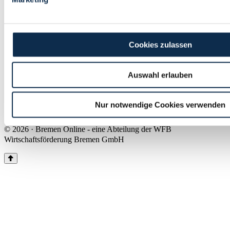
Land Bremen
Instagram
Pinterest
Facebook
Tiktok
Youtube
Impressum & Kontakt
Cookies zulassen
Barrierefreiheit
Produkte & Mediadaten
Presse
Auswahl erlauben
Über uns
Inhaltsübersicht
Nutzungsbedingungen
Nur notwendige Cookies verwenden
Datenschutz
© 2026 · Bremen Online - eine Abteilung der WFB
Wirtschaftsförderung Bremen GmbH