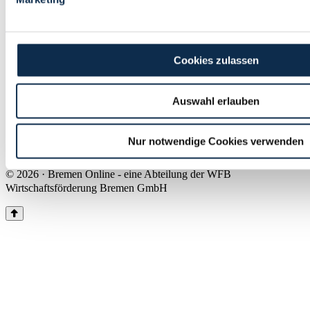
Land Bremen
Instagram
Pinterest
Facebook
Tiktok
Youtube
Impressum & Kontakt
Cookies zulassen
Barrierefreiheit
Produkte & Mediadaten
Presse
Auswahl erlauben
Über uns
Inhaltsübersicht
Nutzungsbedingungen
Nur notwendige Cookies verwenden
Datenschutz
© 2026 · Bremen Online - eine Abteilung der WFB
Wirtschaftsförderung Bremen GmbH