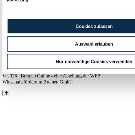
Land Bremen
Instagram
Pinterest
Facebook
Tiktok
Youtube
Impressum & Kontakt
Cookies zulassen
Barrierefreiheit
Produkte & Mediadaten
Presse
Auswahl erlauben
Über uns
Inhaltsübersicht
Nutzungsbedingungen
Nur notwendige Cookies verwenden
Datenschutz
© 2026 · Bremen Online - eine Abteilung der WFB
Wirtschaftsförderung Bremen GmbH