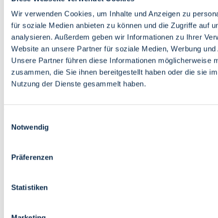
Bildung
Wirtschaft
Wir verwenden Cookies, um Inhalte und Anzeigen zu persona
Wissenschaft
für soziale Medien anbieten zu können und die Zugriffe auf 
Marktplatz
analysieren. Außerdem geben wir Informationen zu Ihrer Ve
Website an unsere Partner für soziale Medien, Werbung und 
Bremen barrierefrei
Login
Unsere Partner führen diese Informationen möglicherweise m
Leichte Sprache
zusammen, die Sie ihnen bereitgestellt haben oder die sie i
Zur Deutschen Gebärdensprache
Nutzung der Dienste gesammelt haben.
English
Einwilligungsauswahl
Notwendig
Präferenzen
Bremen barrierefrei
Login
Statistiken
Leichte Sprache
Zur Deutschen Gebärdensprache
English
Marketing