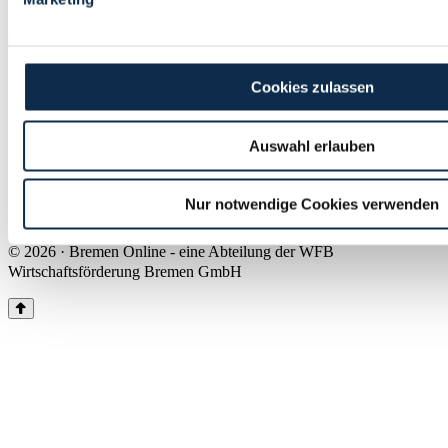
Land Bremen
Instagram
Pinterest
Facebook
Tiktok
Youtube
Impressum & Kontakt
Cookies zulassen
Barrierefreiheit
Produkte & Mediadaten
Presse
Auswahl erlauben
Über uns
Inhaltsübersicht
Nutzungsbedingungen
Nur notwendige Cookies verwenden
Datenschutz
© 2026 · Bremen Online - eine Abteilung der WFB
Wirtschaftsförderung Bremen GmbH