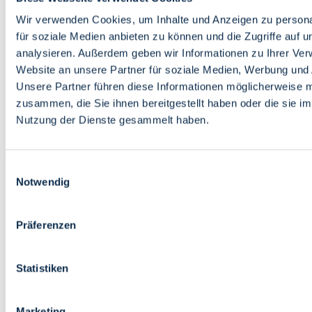
Bildung
Wirtschaft
Wir verwenden Cookies, um Inhalte und Anzeigen zu persona
Wissenschaft
für soziale Medien anbieten zu können und die Zugriffe auf 
Marktplatz
analysieren. Außerdem geben wir Informationen zu Ihrer Ve
Website an unsere Partner für soziale Medien, Werbung und 
Bremen barrierefrei
Login
Unsere Partner führen diese Informationen möglicherweise m
Leichte Sprache
zusammen, die Sie ihnen bereitgestellt haben oder die sie i
Zur Deutschen Gebärdensprache
Nutzung der Dienste gesammelt haben.
English
Einwilligungsauswahl
Notwendig
Präferenzen
Bremen barrierefrei
Login
Statistiken
Leichte Sprache
Zur Deutschen Gebärdensprache
English
Marketing