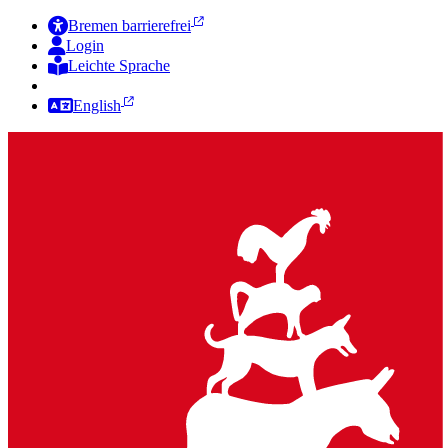
Bremen barrierefrei
Login
Leichte Sprache
Zur Deutschen Gebärdensprache
English