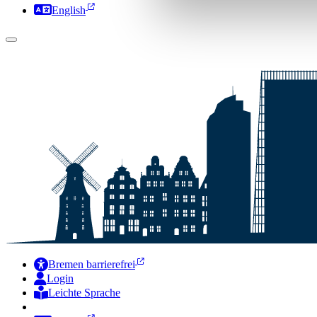
English
Bremen barrierefrei
Login
Leichte Sprache
Zur Deutschen Gebärdensprache