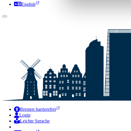
English
Bremen barrierefrei
Login
Leichte Sprache
Zur Deutschen Gebärdensprache