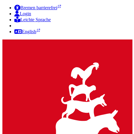
Bremen barrierefrei
Login
Leichte Sprache
Zur Deutschen Gebärdensprache
English