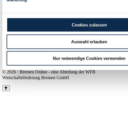
Land Bremen
Instagram
Pinterest
Facebook
Tiktok
Youtube
Impressum & Kontakt
Cookies zulassen
Barrierefreiheit
Produkte & Mediadaten
Presse
Auswahl erlauben
Über uns
Inhaltsübersicht
Nutzungsbedingungen
Nur notwendige Cookies verwenden
Datenschutz
© 2026 · Bremen Online - eine Abteilung der WFB
Wirtschaftsförderung Bremen GmbH