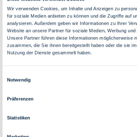
Bildung
Wirtschaft
Wir verwenden Cookies, um Inhalte und Anzeigen zu persona
Wissenschaft
für soziale Medien anbieten zu können und die Zugriffe auf 
Marktplatz
analysieren. Außerdem geben wir Informationen zu Ihrer Ve
Website an unsere Partner für soziale Medien, Werbung und 
Bremen barrierefrei
Login
Unsere Partner führen diese Informationen möglicherweise m
Leichte Sprache
zusammen, die Sie ihnen bereitgestellt haben oder die sie i
Zur Deutschen Gebärdensprache
Nutzung der Dienste gesammelt haben.
English
Einwilligungsauswahl
Notwendig
Präferenzen
Bremen barrierefrei
Login
Statistiken
Leichte Sprache
Zur Deutschen Gebärdensprache
English
Marketing