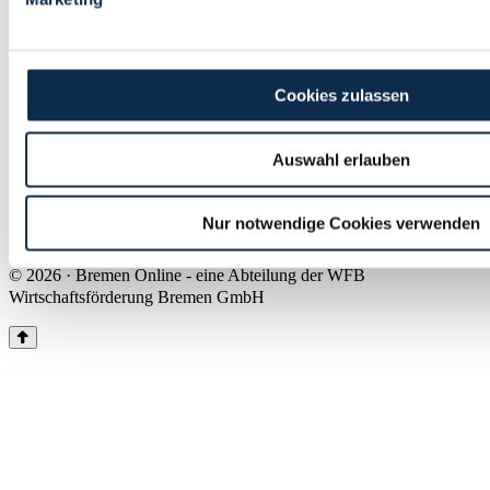
Land Bremen
Instagram
Pinterest
Facebook
Tiktok
Youtube
Impressum & Kontakt
Cookies zulassen
Barrierefreiheit
Produkte & Mediadaten
Presse
Auswahl erlauben
Über uns
Inhaltsübersicht
Nutzungsbedingungen
Nur notwendige Cookies verwenden
Datenschutz
© 2026 · Bremen Online - eine Abteilung der WFB
Wirtschaftsförderung Bremen GmbH