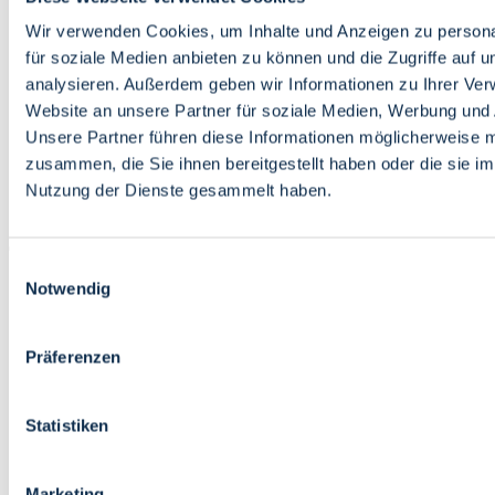
Bildung
Wirtschaft
Wir verwenden Cookies, um Inhalte und Anzeigen zu persona
Wissenschaft
für soziale Medien anbieten zu können und die Zugriffe auf 
Marktplatz
analysieren. Außerdem geben wir Informationen zu Ihrer Ve
Website an unsere Partner für soziale Medien, Werbung und 
Bremen barrierefrei
Login
Unsere Partner führen diese Informationen möglicherweise m
Leichte Sprache
zusammen, die Sie ihnen bereitgestellt haben oder die sie i
Zur Deutschen Gebärdensprache
Nutzung der Dienste gesammelt haben.
English
Einwilligungsauswahl
Notwendig
Präferenzen
Bremen barrierefrei
Login
Statistiken
Leichte Sprache
Zur Deutschen Gebärdensprache
English
Marketing