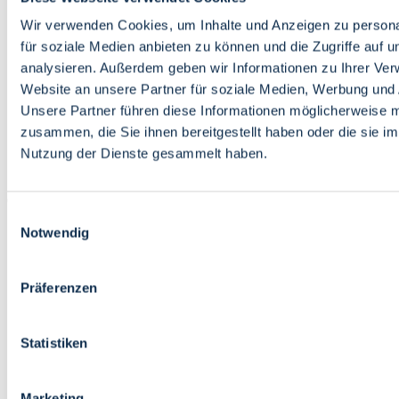
Bildung
Wirtschaft
Wir verwenden Cookies, um Inhalte und Anzeigen zu persona
Wissenschaft
für soziale Medien anbieten zu können und die Zugriffe auf 
Marktplatz
analysieren. Außerdem geben wir Informationen zu Ihrer Ve
Website an unsere Partner für soziale Medien, Werbung und 
Bremen barrierefrei
Login
Unsere Partner führen diese Informationen möglicherweise m
Leichte Sprache
zusammen, die Sie ihnen bereitgestellt haben oder die sie i
Zur Deutschen Gebärdensprache
Nutzung der Dienste gesammelt haben.
English
Einwilligungsauswahl
Notwendig
Präferenzen
Bremen barrierefrei
Login
Statistiken
Leichte Sprache
Zur Deutschen Gebärdensprache
English
Marketing