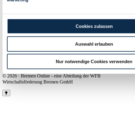
Land Bremen
Instagram
Pinterest
Facebook
Tiktok
Youtube
Impressum & Kontakt
Cookies zulassen
Barrierefreiheit
Produkte & Mediadaten
Presse
Auswahl erlauben
Über uns
Inhaltsübersicht
Nutzungsbedingungen
Nur notwendige Cookies verwenden
Datenschutz
© 2026 · Bremen Online - eine Abteilung der WFB
Wirtschaftsförderung Bremen GmbH