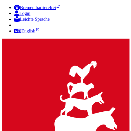
Bremen barrierefrei
Login
Leichte Sprache
Zur Deutschen Gebärdensprache
English