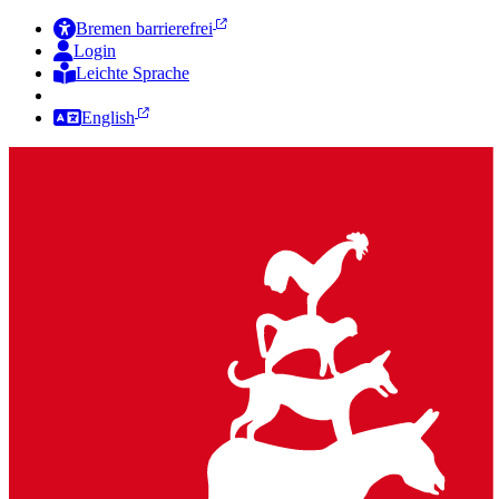
Bremen barrierefrei
Login
Leichte Sprache
Zur Deutschen Gebärdensprache
English