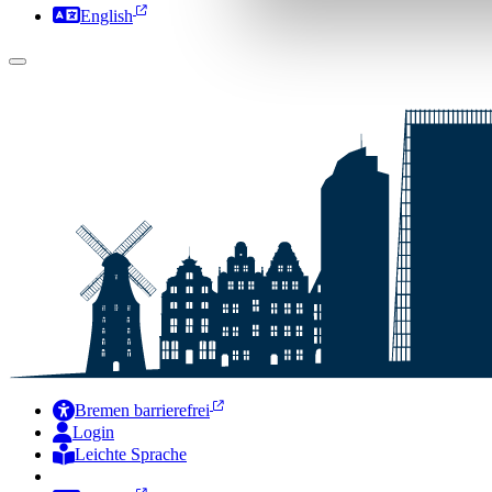
English
Bremen barrierefrei
Login
Leichte Sprache
Zur Deutschen Gebärdensprache