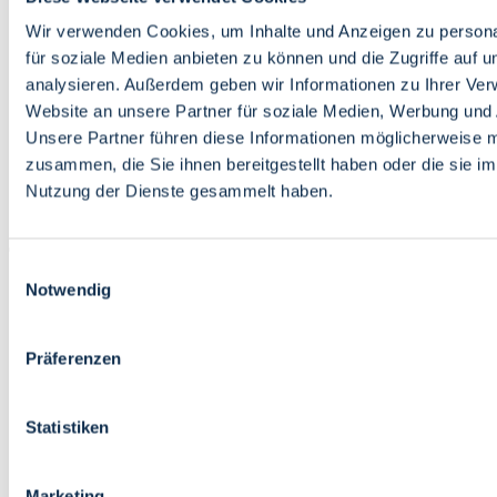
Bildung
Wirtschaft
Wir verwenden Cookies, um Inhalte und Anzeigen zu persona
Wissenschaft
für soziale Medien anbieten zu können und die Zugriffe auf 
Marktplatz
analysieren. Außerdem geben wir Informationen zu Ihrer Ve
Website an unsere Partner für soziale Medien, Werbung und 
Bremen barrierefrei
Login
Unsere Partner führen diese Informationen möglicherweise m
Leichte Sprache
zusammen, die Sie ihnen bereitgestellt haben oder die sie i
Zur Deutschen Gebärdensprache
Nutzung der Dienste gesammelt haben.
English
Einwilligungsauswahl
Notwendig
Präferenzen
Bremen barrierefrei
Login
Statistiken
Leichte Sprache
Zur Deutschen Gebärdensprache
English
Marketing