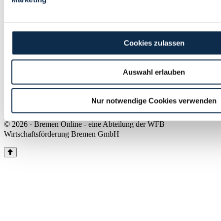
Land Bremen
Instagram
Pinterest
Facebook
Tiktok
Youtube
Impressum & Kontakt
Cookies zulassen
Barrierefreiheit
Produkte & Mediadaten
Presse
Auswahl erlauben
Über uns
Inhaltsübersicht
Nutzungsbedingungen
Nur notwendige Cookies verwenden
Datenschutz
© 2026 · Bremen Online - eine Abteilung der WFB
Wirtschaftsförderung Bremen GmbH