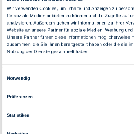
Bildung
Wirtschaft
Wir verwenden Cookies, um Inhalte und Anzeigen zu persona
Wissenschaft
für soziale Medien anbieten zu können und die Zugriffe auf 
Marktplatz
analysieren. Außerdem geben wir Informationen zu Ihrer Ve
Website an unsere Partner für soziale Medien, Werbung und 
Bremen barrierefrei
Login
Unsere Partner führen diese Informationen möglicherweise m
Leichte Sprache
zusammen, die Sie ihnen bereitgestellt haben oder die sie i
Zur Deutschen Gebärdensprache
Nutzung der Dienste gesammelt haben.
English
Einwilligungsauswahl
Notwendig
Präferenzen
Bremen barrierefrei
Login
Statistiken
Leichte Sprache
Zur Deutschen Gebärdensprache
English
Marketing