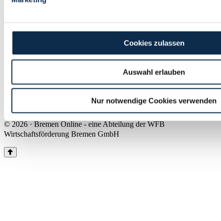
Land Bremen
Instagram
Pinterest
Facebook
Tiktok
Youtube
Impressum & Kontakt
Cookies zulassen
Barrierefreiheit
Produkte & Mediadaten
Presse
Auswahl erlauben
Über uns
Inhaltsübersicht
Nutzungsbedingungen
Nur notwendige Cookies verwenden
Datenschutz
© 2026 · Bremen Online - eine Abteilung der WFB
Wirtschaftsförderung Bremen GmbH