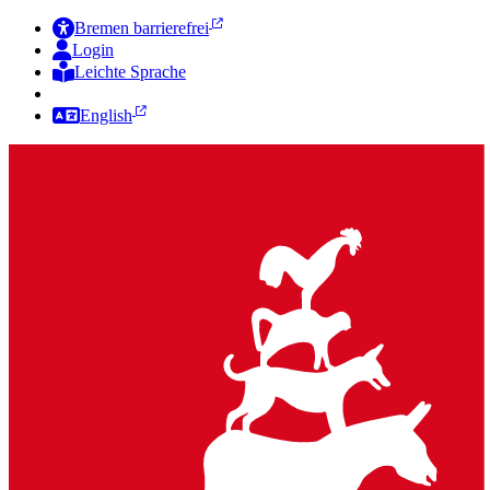
Bremen barrierefrei
Login
Leichte Sprache
Zur Deutschen Gebärdensprache
English