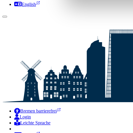
English
Bremen barrierefrei
Login
Leichte Sprache
Zur Deutschen Gebärdensprache