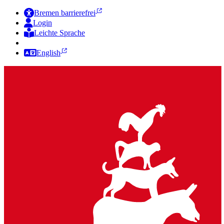
Bremen barrierefrei
Login
Leichte Sprache
Zur Deutschen Gebärdensprache
English