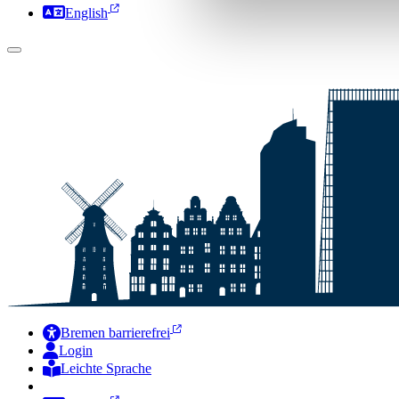
English
Bremen barrierefrei
Login
Leichte Sprache
Zur Deutschen Gebärdensprache