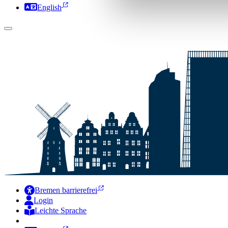
English
Bremen barrierefrei
Login
Leichte Sprache
Zur Deutschen Gebärdensprache