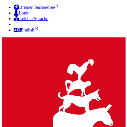
Bremen barrierefrei
Login
Leichte Sprache
Zur Deutschen Gebärdensprache
English