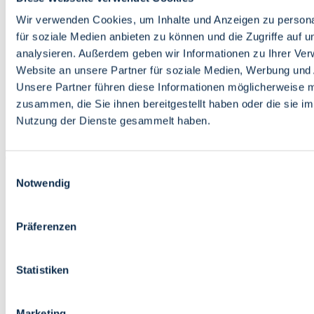
Bildung
Wirtschaft
Wir verwenden Cookies, um Inhalte und Anzeigen zu persona
Wissenschaft
für soziale Medien anbieten zu können und die Zugriffe auf 
Marktplatz
analysieren. Außerdem geben wir Informationen zu Ihrer Ve
Website an unsere Partner für soziale Medien, Werbung und 
Bremen barrierefrei
Login
Unsere Partner führen diese Informationen möglicherweise m
Leichte Sprache
zusammen, die Sie ihnen bereitgestellt haben oder die sie i
Zur Deutschen Gebärdensprache
Nutzung der Dienste gesammelt haben.
English
Einwilligungsauswahl
Notwendig
Präferenzen
Bremen barrierefrei
Login
Statistiken
Leichte Sprache
Zur Deutschen Gebärdensprache
English
Marketing