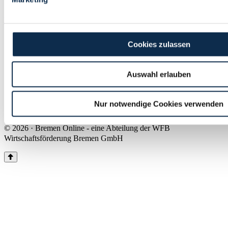
Land Bremen
Instagram
Pinterest
Facebook
Tiktok
Youtube
Impressum & Kontakt
Cookies zulassen
Barrierefreiheit
Produkte & Mediadaten
Presse
Auswahl erlauben
Über uns
Inhaltsübersicht
Nutzungsbedingungen
Nur notwendige Cookies verwenden
Datenschutz
© 2026 · Bremen Online - eine Abteilung der WFB
Wirtschaftsförderung Bremen GmbH