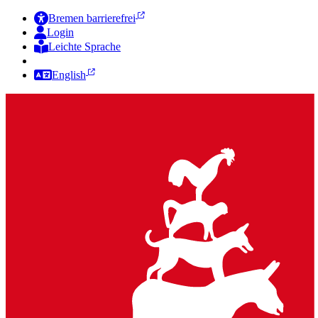
Bremen barrierefrei
Login
Leichte Sprache
Zur Deutschen Gebärdensprache
English