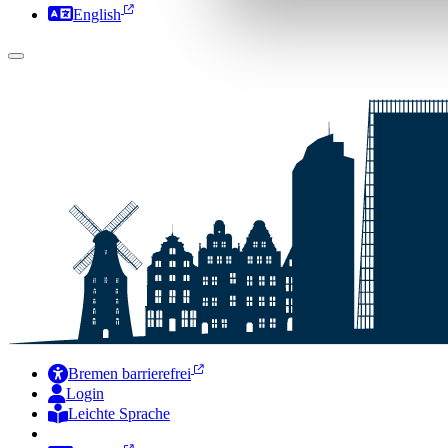
English
Bremen barrierefrei
Login
Leichte Sprache
Zur Deutschen Gebärdensprache