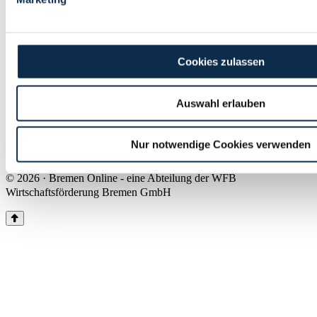
Land Bremen
Instagram
Pinterest
Facebook
Tiktok
Youtube
Impressum & Kontakt
Cookies zulassen
Barrierefreiheit
Produkte & Mediadaten
Presse
Auswahl erlauben
Über uns
Inhaltsübersicht
Nutzungsbedingungen
Nur notwendige Cookies verwenden
Datenschutz
© 2026 · Bremen Online - eine Abteilung der WFB
Wirtschaftsförderung Bremen GmbH