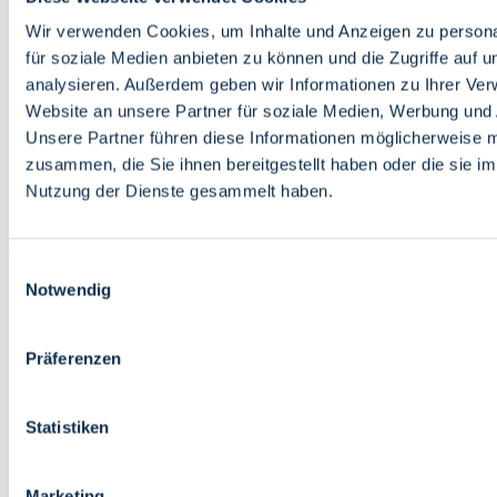
Bildung
Wirtschaft
Wir verwenden Cookies, um Inhalte und Anzeigen zu persona
Wissenschaft
für soziale Medien anbieten zu können und die Zugriffe auf 
Marktplatz
analysieren. Außerdem geben wir Informationen zu Ihrer Ve
Website an unsere Partner für soziale Medien, Werbung und 
Bremen barrierefrei
Login
Unsere Partner führen diese Informationen möglicherweise m
Leichte Sprache
zusammen, die Sie ihnen bereitgestellt haben oder die sie i
Zur Deutschen Gebärdensprache
Nutzung der Dienste gesammelt haben.
English
Einwilligungsauswahl
Notwendig
Präferenzen
Bremen barrierefrei
Login
Statistiken
Leichte Sprache
Zur Deutschen Gebärdensprache
English
Marketing