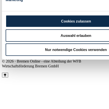
Land Bremen
Instagram
Pinterest
Facebook
Tiktok
Youtube
Impressum & Kontakt
Cookies zulassen
Barrierefreiheit
Produkte & Mediadaten
Presse
Auswahl erlauben
Über uns
Inhaltsübersicht
Nutzungsbedingungen
Nur notwendige Cookies verwenden
Datenschutz
© 2026 · Bremen Online - eine Abteilung der WFB
Wirtschaftsförderung Bremen GmbH