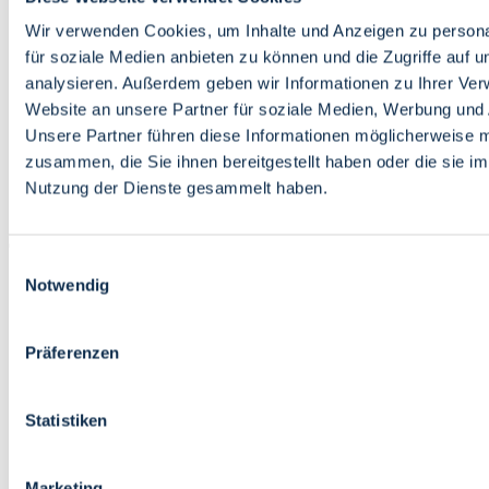
Bildung
Wirtschaft
Wir verwenden Cookies, um Inhalte und Anzeigen zu persona
Wissenschaft
für soziale Medien anbieten zu können und die Zugriffe auf 
Marktplatz
analysieren. Außerdem geben wir Informationen zu Ihrer Ve
Website an unsere Partner für soziale Medien, Werbung und 
Bremen barrierefrei
Login
Unsere Partner führen diese Informationen möglicherweise m
Leichte Sprache
zusammen, die Sie ihnen bereitgestellt haben oder die sie i
Zur Deutschen Gebärdensprache
Nutzung der Dienste gesammelt haben.
English
Einwilligungsauswahl
Notwendig
Präferenzen
Bremen barrierefrei
Login
Statistiken
Leichte Sprache
Zur Deutschen Gebärdensprache
English
Marketing