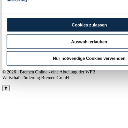
Land Bremen
Instagram
Pinterest
Facebook
Tiktok
Youtube
Impressum & Kontakt
Cookies zulassen
Barrierefreiheit
Produkte & Mediadaten
Presse
Auswahl erlauben
Über uns
Inhaltsübersicht
Nutzungsbedingungen
Nur notwendige Cookies verwenden
Datenschutz
© 2026 · Bremen Online - eine Abteilung der WFB
Wirtschaftsförderung Bremen GmbH