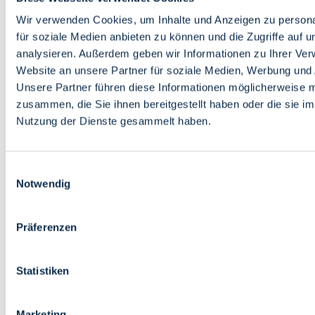
Bildung
Wirtschaft
Wir verwenden Cookies, um Inhalte und Anzeigen zu persona
Wissenschaft
für soziale Medien anbieten zu können und die Zugriffe auf 
Marktplatz
analysieren. Außerdem geben wir Informationen zu Ihrer Ve
Website an unsere Partner für soziale Medien, Werbung und 
Bremen barrierefrei
Login
Unsere Partner führen diese Informationen möglicherweise m
Leichte Sprache
zusammen, die Sie ihnen bereitgestellt haben oder die sie i
Zur Deutschen Gebärdensprache
Nutzung der Dienste gesammelt haben.
English
Einwilligungsauswahl
Notwendig
Präferenzen
Bremen barrierefrei
Login
Statistiken
Leichte Sprache
Zur Deutschen Gebärdensprache
English
Marketing