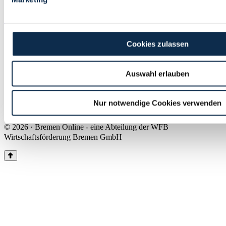
Land Bremen
Instagram
Pinterest
Facebook
Tiktok
Youtube
Impressum & Kontakt
Cookies zulassen
Barrierefreiheit
Produkte & Mediadaten
Presse
Auswahl erlauben
Über uns
Inhaltsübersicht
Nutzungsbedingungen
Nur notwendige Cookies verwenden
Datenschutz
© 2026 · Bremen Online - eine Abteilung der WFB
Wirtschaftsförderung Bremen GmbH