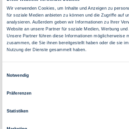
Bildung
Wirtschaft
Wir verwenden Cookies, um Inhalte und Anzeigen zu persona
Wissenschaft
für soziale Medien anbieten zu können und die Zugriffe auf 
Marktplatz
analysieren. Außerdem geben wir Informationen zu Ihrer Ve
Website an unsere Partner für soziale Medien, Werbung und 
Bremen barrierefrei
Login
Unsere Partner führen diese Informationen möglicherweise m
Leichte Sprache
zusammen, die Sie ihnen bereitgestellt haben oder die sie i
Zur Deutschen Gebärdensprache
Nutzung der Dienste gesammelt haben.
English
Einwilligungsauswahl
Notwendig
Präferenzen
Bremen barrierefrei
Login
Statistiken
Leichte Sprache
Zur Deutschen Gebärdensprache
English
Marketing