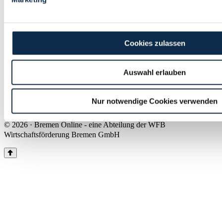
Land Bremen
Instagram
Pinterest
Facebook
Tiktok
Youtube
Impressum & Kontakt
Cookies zulassen
Barrierefreiheit
Produkte & Mediadaten
Presse
Auswahl erlauben
Über uns
Inhaltsübersicht
Nutzungsbedingungen
Nur notwendige Cookies verwenden
Datenschutz
© 2026 · Bremen Online - eine Abteilung der WFB
Wirtschaftsförderung Bremen GmbH