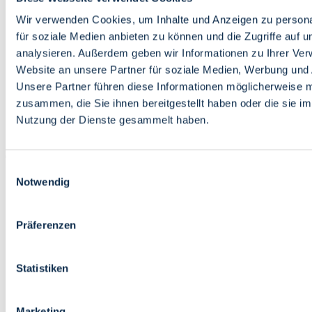
Bildung
Wirtschaft
Wir verwenden Cookies, um Inhalte und Anzeigen zu persona
Wissenschaft
für soziale Medien anbieten zu können und die Zugriffe auf 
Marktplatz
analysieren. Außerdem geben wir Informationen zu Ihrer Ve
Website an unsere Partner für soziale Medien, Werbung und 
Bremen barrierefrei
Login
Unsere Partner führen diese Informationen möglicherweise m
Leichte Sprache
zusammen, die Sie ihnen bereitgestellt haben oder die sie i
Zur Deutschen Gebärdensprache
Nutzung der Dienste gesammelt haben.
English
Einwilligungsauswahl
Notwendig
Präferenzen
Bremen barrierefrei
Login
Statistiken
Leichte Sprache
Zur Deutschen Gebärdensprache
English
Marketing