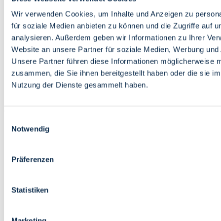
Bildung
Wirtschaft
Wir verwenden Cookies, um Inhalte und Anzeigen zu persona
Wissenschaft
für soziale Medien anbieten zu können und die Zugriffe auf 
Marktplatz
analysieren. Außerdem geben wir Informationen zu Ihrer Ve
Website an unsere Partner für soziale Medien, Werbung und 
Bremen barrierefrei
Login
Unsere Partner führen diese Informationen möglicherweise m
Leichte Sprache
zusammen, die Sie ihnen bereitgestellt haben oder die sie i
Zur Deutschen Gebärdensprache
Nutzung der Dienste gesammelt haben.
English
Einwilligungsauswahl
Notwendig
Präferenzen
Bremen barrierefrei
Login
Statistiken
Leichte Sprache
Zur Deutschen Gebärdensprache
English
Marketing