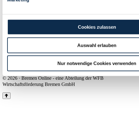
Land Bremen
Instagram
Pinterest
Facebook
Tiktok
Youtube
Impressum & Kontakt
Cookies zulassen
Barrierefreiheit
Produkte & Mediadaten
Presse
Auswahl erlauben
Über uns
Inhaltsübersicht
Nutzungsbedingungen
Nur notwendige Cookies verwenden
Datenschutz
© 2026 · Bremen Online - eine Abteilung der WFB
Wirtschaftsförderung Bremen GmbH