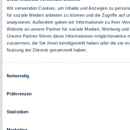
Bildung
Wirtschaft
Wir verwenden Cookies, um Inhalte und Anzeigen zu persona
Wissenschaft
für soziale Medien anbieten zu können und die Zugriffe auf 
Marktplatz
analysieren. Außerdem geben wir Informationen zu Ihrer Ve
Website an unsere Partner für soziale Medien, Werbung und 
Bremen barrierefrei
Login
Unsere Partner führen diese Informationen möglicherweise m
Leichte Sprache
zusammen, die Sie ihnen bereitgestellt haben oder die sie i
Zur Deutschen Gebärdensprache
Nutzung der Dienste gesammelt haben.
English
Einwilligungsauswahl
Notwendig
Präferenzen
Bremen barrierefrei
Login
Statistiken
Leichte Sprache
Zur Deutschen Gebärdensprache
English
Marketing