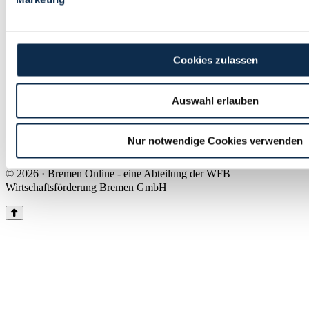
Land Bremen
Instagram
Pinterest
Facebook
Tiktok
Youtube
Impressum & Kontakt
Cookies zulassen
Barrierefreiheit
Produkte & Mediadaten
Presse
Auswahl erlauben
Über uns
Inhaltsübersicht
Nutzungsbedingungen
Nur notwendige Cookies verwenden
Datenschutz
© 2026 · Bremen Online - eine Abteilung der WFB
Wirtschaftsförderung Bremen GmbH