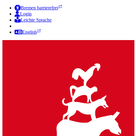
Bremen barrierefrei
Login
Leichte Sprache
Zur Deutschen Gebärdensprache
English