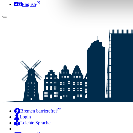
English
Bremen barrierefrei
Login
Leichte Sprache
Zur Deutschen Gebärdensprache