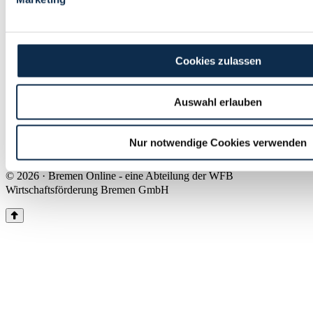
Land Bremen
Instagram
Pinterest
Facebook
Tiktok
Youtube
Impressum & Kontakt
Cookies zulassen
Barrierefreiheit
Produkte & Mediadaten
Presse
Auswahl erlauben
Über uns
Inhaltsübersicht
Nutzungsbedingungen
Nur notwendige Cookies verwenden
Datenschutz
© 2026 · Bremen Online - eine Abteilung der WFB
Wirtschaftsförderung Bremen GmbH