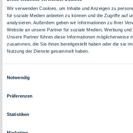
Bildung
Wirtschaft
Wir verwenden Cookies, um Inhalte und Anzeigen zu persona
Wissenschaft
für soziale Medien anbieten zu können und die Zugriffe auf 
Marktplatz
analysieren. Außerdem geben wir Informationen zu Ihrer Ve
Website an unsere Partner für soziale Medien, Werbung und 
Bremen barrierefrei
Login
Unsere Partner führen diese Informationen möglicherweise m
Leichte Sprache
zusammen, die Sie ihnen bereitgestellt haben oder die sie i
Zur Deutschen Gebärdensprache
Nutzung der Dienste gesammelt haben.
English
Einwilligungsauswahl
Notwendig
Präferenzen
Bremen barrierefrei
Login
Statistiken
Leichte Sprache
Zur Deutschen Gebärdensprache
English
Marketing