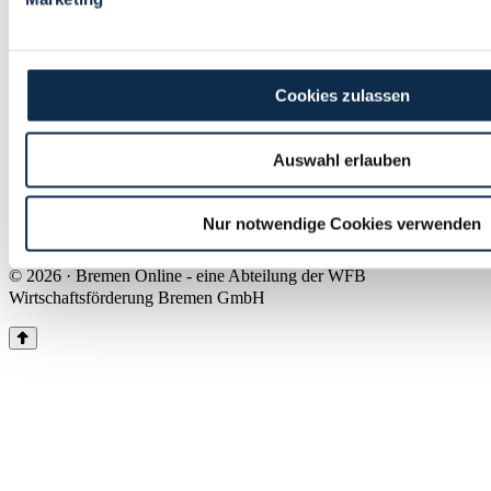
Land Bremen
Instagram
Pinterest
Facebook
Tiktok
Youtube
Impressum & Kontakt
Cookies zulassen
Barrierefreiheit
Produkte & Mediadaten
Presse
Auswahl erlauben
Über uns
Inhaltsübersicht
Nutzungsbedingungen
Nur notwendige Cookies verwenden
Datenschutz
© 2026 · Bremen Online - eine Abteilung der WFB
Wirtschaftsförderung Bremen GmbH