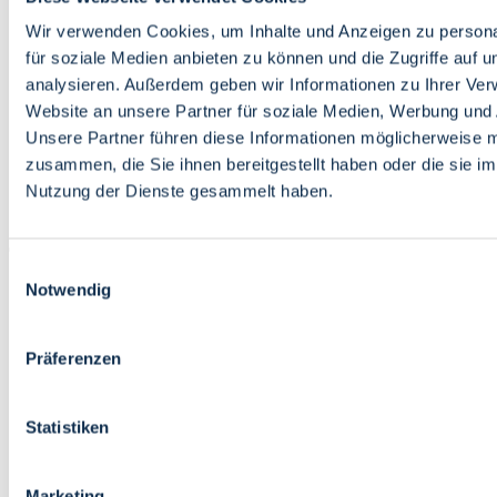
Bildung
Wirtschaft
Wir verwenden Cookies, um Inhalte und Anzeigen zu persona
Wissenschaft
für soziale Medien anbieten zu können und die Zugriffe auf 
Marktplatz
analysieren. Außerdem geben wir Informationen zu Ihrer Ve
Website an unsere Partner für soziale Medien, Werbung und 
Bremen barrierefrei
Login
Unsere Partner führen diese Informationen möglicherweise m
Leichte Sprache
zusammen, die Sie ihnen bereitgestellt haben oder die sie i
Zur Deutschen Gebärdensprache
Nutzung der Dienste gesammelt haben.
English
Einwilligungsauswahl
Notwendig
Präferenzen
Bremen barrierefrei
Login
Statistiken
Leichte Sprache
Zur Deutschen Gebärdensprache
English
Marketing