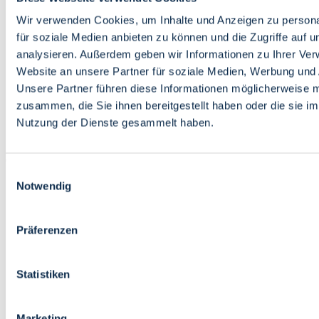
Bildung
Wirtschaft
Wir verwenden Cookies, um Inhalte und Anzeigen zu persona
Wissenschaft
für soziale Medien anbieten zu können und die Zugriffe auf 
Marktplatz
analysieren. Außerdem geben wir Informationen zu Ihrer Ve
Website an unsere Partner für soziale Medien, Werbung und 
Bremen barrierefrei
Login
Unsere Partner führen diese Informationen möglicherweise m
Leichte Sprache
zusammen, die Sie ihnen bereitgestellt haben oder die sie i
Zur Deutschen Gebärdensprache
Nutzung der Dienste gesammelt haben.
English
Einwilligungsauswahl
Notwendig
Präferenzen
Bremen barrierefrei
Login
Statistiken
Leichte Sprache
Zur Deutschen Gebärdensprache
English
Marketing