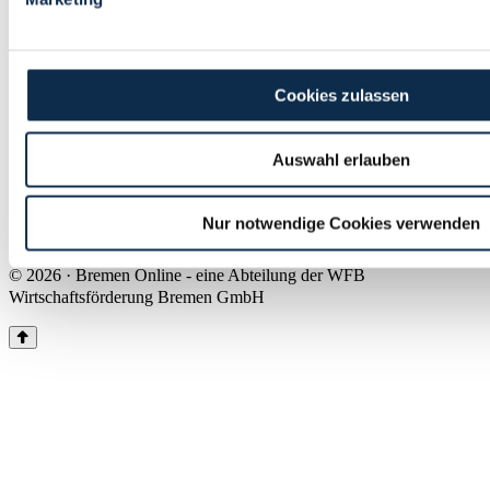
Land Bremen
Instagram
Pinterest
Facebook
Tiktok
Youtube
Impressum & Kontakt
Cookies zulassen
Barrierefreiheit
Produkte & Mediadaten
Presse
Auswahl erlauben
Über uns
Inhaltsübersicht
Nutzungsbedingungen
Nur notwendige Cookies verwenden
Datenschutz
© 2026 · Bremen Online - eine Abteilung der WFB
Wirtschaftsförderung Bremen GmbH