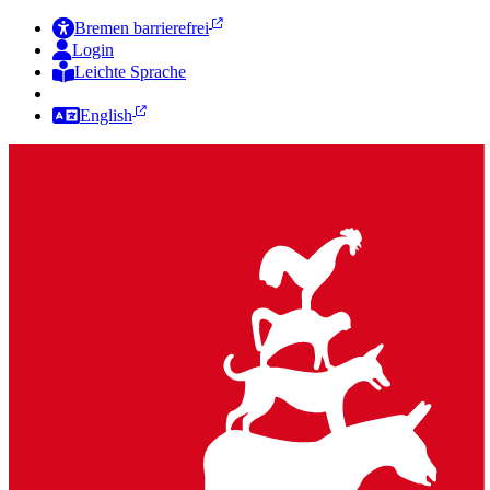
Bremen barrierefrei
Login
Leichte Sprache
Zur Deutschen Gebärdensprache
English