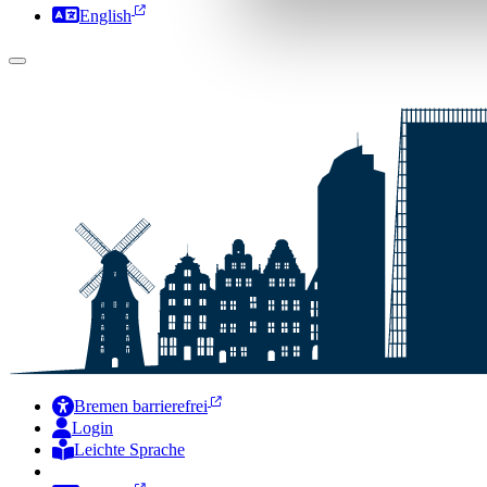
English
Bremen barrierefrei
Login
Leichte Sprache
Zur Deutschen Gebärdensprache