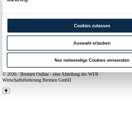
Land Bremen
Instagram
Pinterest
Facebook
Tiktok
Youtube
Impressum & Kontakt
Cookies zulassen
Barrierefreiheit
Produkte & Mediadaten
Presse
Auswahl erlauben
Über uns
Inhaltsübersicht
Nutzungsbedingungen
Nur notwendige Cookies verwenden
Datenschutz
© 2026 · Bremen Online - eine Abteilung der WFB
Wirtschaftsförderung Bremen GmbH