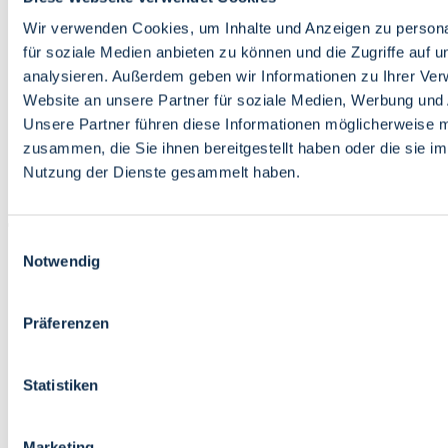
Bildung
Wirtschaft
Wir verwenden Cookies, um Inhalte und Anzeigen zu persona
Wissenschaft
für soziale Medien anbieten zu können und die Zugriffe auf 
Marktplatz
analysieren. Außerdem geben wir Informationen zu Ihrer Ve
Website an unsere Partner für soziale Medien, Werbung und 
Bremen barrierefrei
Login
Unsere Partner führen diese Informationen möglicherweise m
Leichte Sprache
zusammen, die Sie ihnen bereitgestellt haben oder die sie i
Zur Deutschen Gebärdensprache
Nutzung der Dienste gesammelt haben.
English
Einwilligungsauswahl
Notwendig
Präferenzen
Bremen barrierefrei
Login
Statistiken
Leichte Sprache
Zur Deutschen Gebärdensprache
English
Marketing