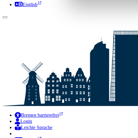
English
Bremen barrierefrei
Login
Leichte Sprache
Zur Deutschen Gebärdensprache