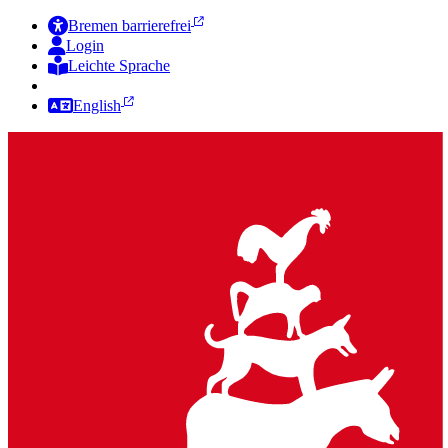
Bremen barrierefrei
Login
Leichte Sprache
Zur Deutschen Gebärdensprache
English