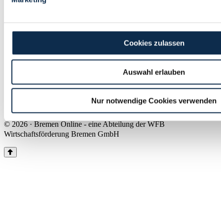
Land Bremen
Instagram
Pinterest
Facebook
Tiktok
Youtube
Impressum & Kontakt
Cookies zulassen
Barrierefreiheit
Produkte & Mediadaten
Presse
Auswahl erlauben
Über uns
Inhaltsübersicht
Nutzungsbedingungen
Nur notwendige Cookies verwenden
Datenschutz
© 2026 · Bremen Online - eine Abteilung der WFB
Wirtschaftsförderung Bremen GmbH