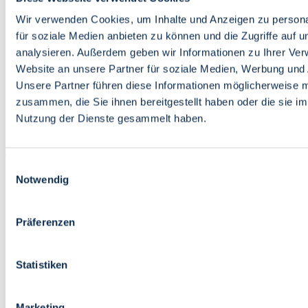
Bildung
Wirtschaft
Wir verwenden Cookies, um Inhalte und Anzeigen zu persona
Wissenschaft
für soziale Medien anbieten zu können und die Zugriffe auf 
Marktplatz
analysieren. Außerdem geben wir Informationen zu Ihrer Ve
Website an unsere Partner für soziale Medien, Werbung und 
Bremen barrierefrei
Login
Unsere Partner führen diese Informationen möglicherweise m
Leichte Sprache
zusammen, die Sie ihnen bereitgestellt haben oder die sie i
Zur Deutschen Gebärdensprache
Nutzung der Dienste gesammelt haben.
English
Einwilligungsauswahl
Notwendig
Präferenzen
Bremen barrierefrei
Login
Statistiken
Leichte Sprache
Zur Deutschen Gebärdensprache
English
Marketing