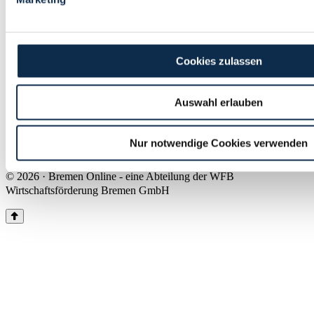
Land Bremen
Instagram
Pinterest
Facebook
Tiktok
Youtube
Impressum & Kontakt
Cookies zulassen
Barrierefreiheit
Produkte & Mediadaten
Presse
Auswahl erlauben
Über uns
Inhaltsübersicht
Nutzungsbedingungen
Nur notwendige Cookies verwenden
Datenschutz
© 2026 · Bremen Online - eine Abteilung der WFB
Wirtschaftsförderung Bremen GmbH