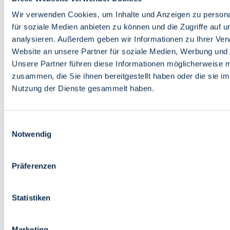
Bildung
Wirtschaft
Wir verwenden Cookies, um Inhalte und Anzeigen zu persona
Wissenschaft
für soziale Medien anbieten zu können und die Zugriffe auf 
Marktplatz
analysieren. Außerdem geben wir Informationen zu Ihrer Ve
Website an unsere Partner für soziale Medien, Werbung und 
Bremen barrierefrei
Login
Unsere Partner führen diese Informationen möglicherweise m
Leichte Sprache
zusammen, die Sie ihnen bereitgestellt haben oder die sie i
Zur Deutschen Gebärdensprache
Nutzung der Dienste gesammelt haben.
English
Einwilligungsauswahl
Notwendig
Präferenzen
Bremen barrierefrei
Login
Statistiken
Leichte Sprache
Zur Deutschen Gebärdensprache
English
Marketing