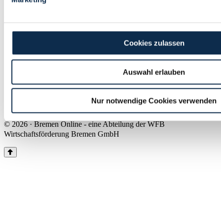
Land Bremen
Instagram
Pinterest
Facebook
Tiktok
Youtube
Impressum & Kontakt
Cookies zulassen
Barrierefreiheit
Produkte & Mediadaten
Presse
Auswahl erlauben
Über uns
Inhaltsübersicht
Nutzungsbedingungen
Nur notwendige Cookies verwenden
Datenschutz
© 2026 · Bremen Online - eine Abteilung der WFB
Wirtschaftsförderung Bremen GmbH