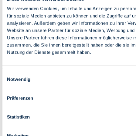
Bildung
Wirtschaft
Wir verwenden Cookies, um Inhalte und Anzeigen zu persona
Wissenschaft
für soziale Medien anbieten zu können und die Zugriffe auf 
Marktplatz
analysieren. Außerdem geben wir Informationen zu Ihrer Ve
Website an unsere Partner für soziale Medien, Werbung und 
Bremen barrierefrei
Login
Unsere Partner führen diese Informationen möglicherweise m
Leichte Sprache
zusammen, die Sie ihnen bereitgestellt haben oder die sie i
Zur Deutschen Gebärdensprache
Nutzung der Dienste gesammelt haben.
English
Einwilligungsauswahl
Notwendig
Präferenzen
Bremen barrierefrei
Login
Statistiken
Leichte Sprache
Zur Deutschen Gebärdensprache
English
Marketing