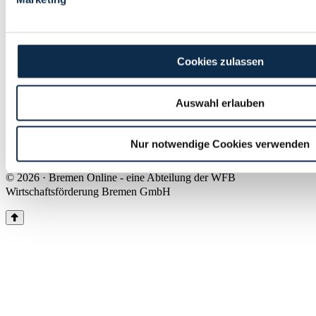
Land Bremen
Instagram
Pinterest
Facebook
Tiktok
Youtube
Impressum & Kontakt
Cookies zulassen
Barrierefreiheit
Produkte & Mediadaten
Presse
Auswahl erlauben
Über uns
Inhaltsübersicht
Nutzungsbedingungen
Nur notwendige Cookies verwenden
Datenschutz
© 2026 · Bremen Online - eine Abteilung der WFB
Wirtschaftsförderung Bremen GmbH