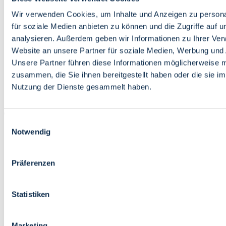
Bildung
Wirtschaft
Wir verwenden Cookies, um Inhalte und Anzeigen zu persona
Wissenschaft
für soziale Medien anbieten zu können und die Zugriffe auf 
Marktplatz
analysieren. Außerdem geben wir Informationen zu Ihrer Ve
Website an unsere Partner für soziale Medien, Werbung und 
Bremen barrierefrei
Login
Unsere Partner führen diese Informationen möglicherweise m
Leichte Sprache
zusammen, die Sie ihnen bereitgestellt haben oder die sie i
Zur Deutschen Gebärdensprache
Nutzung der Dienste gesammelt haben.
English
Einwilligungsauswahl
Notwendig
Präferenzen
Bremen barrierefrei
Login
Statistiken
Leichte Sprache
Zur Deutschen Gebärdensprache
English
Marketing