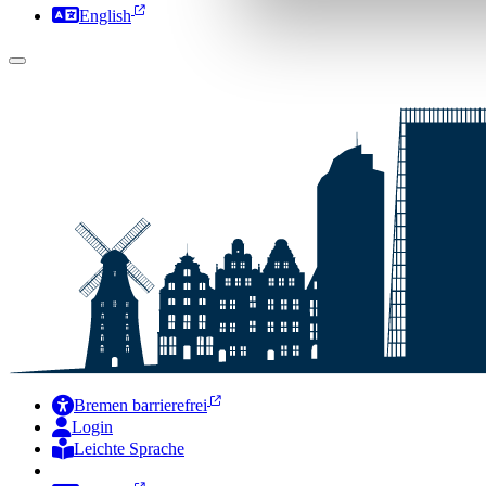
English
Bremen barrierefrei
Login
Leichte Sprache
Zur Deutschen Gebärdensprache