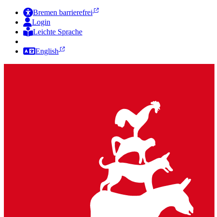
Bremen barrierefrei
Login
Leichte Sprache
Zur Deutschen Gebärdensprache
English