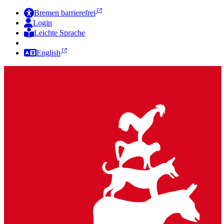
Bremen barrierefrei
Login
Leichte Sprache
Zur Deutschen Gebärdensprache
English