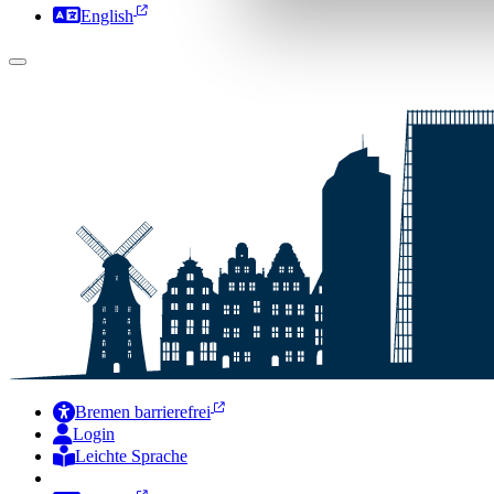
English
Bremen barrierefrei
Login
Leichte Sprache
Zur Deutschen Gebärdensprache