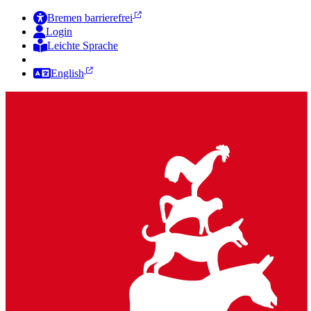
Bremen barrierefrei
Login
Leichte Sprache
Zur Deutschen Gebärdensprache
English