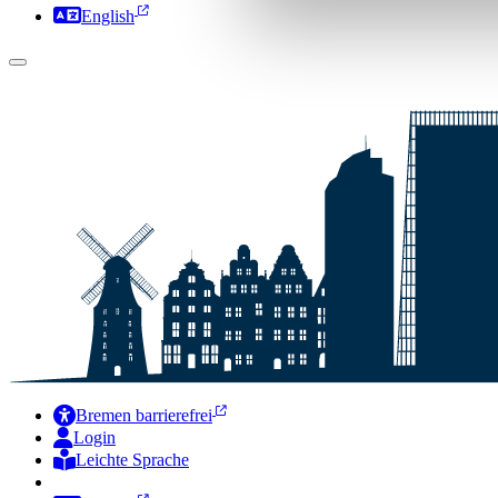
English
Bremen barrierefrei
Login
Leichte Sprache
Zur Deutschen Gebärdensprache