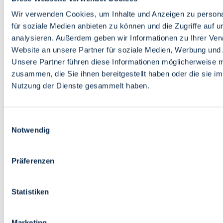
Bildung
Wirtschaft
Wir verwenden Cookies, um Inhalte und Anzeigen zu persona
Wissenschaft
für soziale Medien anbieten zu können und die Zugriffe auf 
Marktplatz
analysieren. Außerdem geben wir Informationen zu Ihrer Ve
Website an unsere Partner für soziale Medien, Werbung und 
Bremen barrierefrei
Login
Unsere Partner führen diese Informationen möglicherweise m
Leichte Sprache
zusammen, die Sie ihnen bereitgestellt haben oder die sie i
Zur Deutschen Gebärdensprache
Nutzung der Dienste gesammelt haben.
English
Einwilligungsauswahl
Notwendig
Präferenzen
Bremen barrierefrei
Login
Statistiken
Leichte Sprache
Zur Deutschen Gebärdensprache
English
Marketing