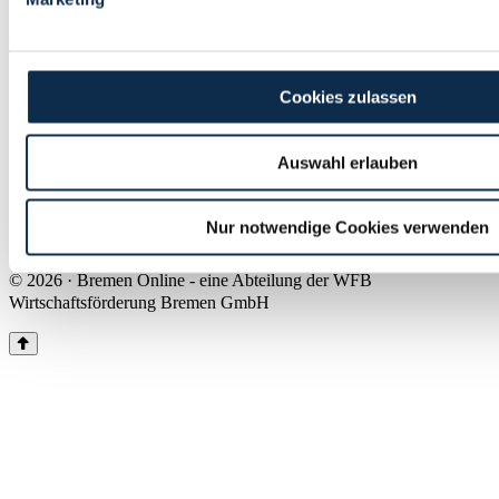
Land Bremen
Instagram
Pinterest
Facebook
Tiktok
Youtube
Impressum & Kontakt
Cookies zulassen
Barrierefreiheit
Produkte & Mediadaten
Presse
Auswahl erlauben
Über uns
Inhaltsübersicht
Nutzungsbedingungen
Nur notwendige Cookies verwenden
Datenschutz
© 2026 · Bremen Online - eine Abteilung der WFB
Wirtschaftsförderung Bremen GmbH