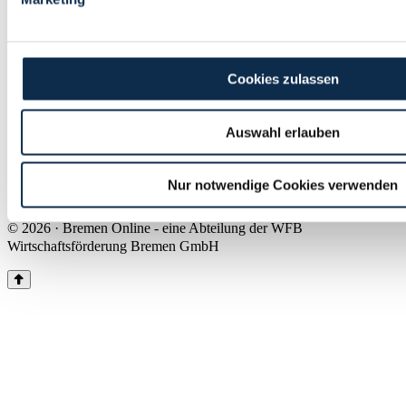
Land Bremen
Instagram
Pinterest
Facebook
Tiktok
Youtube
Impressum & Kontakt
Cookies zulassen
Barrierefreiheit
Produkte & Mediadaten
Presse
Auswahl erlauben
Über uns
Inhaltsübersicht
Nutzungsbedingungen
Nur notwendige Cookies verwenden
Datenschutz
© 2026 · Bremen Online - eine Abteilung der WFB
Wirtschaftsförderung Bremen GmbH