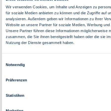
Bildung
Wirtschaft
Wir verwenden Cookies, um Inhalte und Anzeigen zu persona
Wissenschaft
für soziale Medien anbieten zu können und die Zugriffe auf 
Marktplatz
analysieren. Außerdem geben wir Informationen zu Ihrer Ve
Website an unsere Partner für soziale Medien, Werbung und 
Bremen barrierefrei
Login
Unsere Partner führen diese Informationen möglicherweise m
Leichte Sprache
zusammen, die Sie ihnen bereitgestellt haben oder die sie i
Zur Deutschen Gebärdensprache
Nutzung der Dienste gesammelt haben.
English
Einwilligungsauswahl
Notwendig
Präferenzen
Bremen barrierefrei
Login
Statistiken
Leichte Sprache
Zur Deutschen Gebärdensprache
English
Marketing