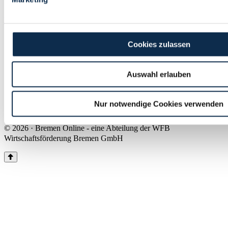
Land Bremen
Instagram
Pinterest
Facebook
Tiktok
Youtube
Impressum & Kontakt
Cookies zulassen
Barrierefreiheit
Produkte & Mediadaten
Presse
Auswahl erlauben
Über uns
Inhaltsübersicht
Nutzungsbedingungen
Nur notwendige Cookies verwenden
Datenschutz
© 2026 · Bremen Online - eine Abteilung der WFB
Wirtschaftsförderung Bremen GmbH