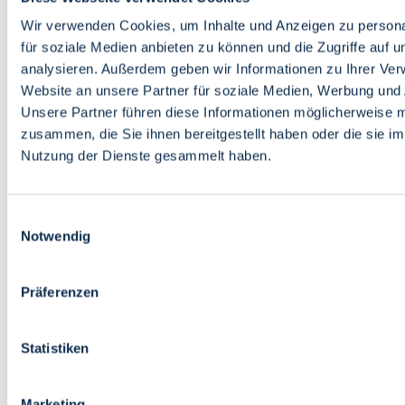
Bildung
Wirtschaft
Wir verwenden Cookies, um Inhalte und Anzeigen zu persona
Wissenschaft
für soziale Medien anbieten zu können und die Zugriffe auf 
Marktplatz
analysieren. Außerdem geben wir Informationen zu Ihrer Ve
Website an unsere Partner für soziale Medien, Werbung und 
Bremen barrierefrei
Login
Unsere Partner führen diese Informationen möglicherweise m
Leichte Sprache
zusammen, die Sie ihnen bereitgestellt haben oder die sie i
Zur Deutschen Gebärdensprache
Nutzung der Dienste gesammelt haben.
English
Einwilligungsauswahl
Notwendig
Präferenzen
Bremen barrierefrei
Login
Statistiken
Leichte Sprache
Zur Deutschen Gebärdensprache
English
Marketing