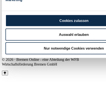
Land Bremen
Instagram
Pinterest
Facebook
Tiktok
Youtube
Impressum & Kontakt
Cookies zulassen
Barrierefreiheit
Produkte & Mediadaten
Presse
Auswahl erlauben
Über uns
Inhaltsübersicht
Nutzungsbedingungen
Nur notwendige Cookies verwenden
Datenschutz
© 2026 · Bremen Online - eine Abteilung der WFB
Wirtschaftsförderung Bremen GmbH